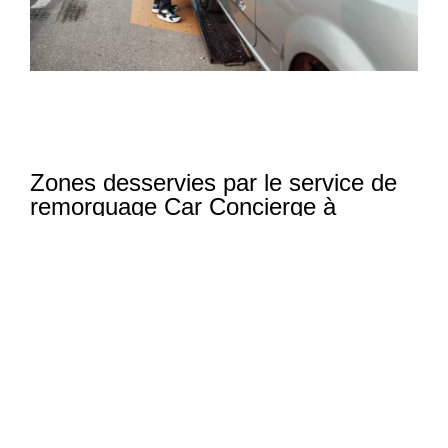
Zones desservies par le service de
remorquage Car Concierge à
Ottawa et dans les régions
avoisinantes
Notre
équipe de remorquage concierge
dessert
tout Ottawa et les communautés avoisinantes,
notamment :
Kanata
Nepean
Orléans