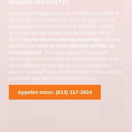
disponible 24 h/24 et 7 j/7.
Après une longue soirée, un rendez-vous médical
ou une situation imprévue, il arrive que vous ne
puissiez pas conduire en toute sécurité — mais
que votre voiture doive tout de même rentrer.
Notre
service de remorquage concierge
à Ottawa
garantit que
vous et votre véhicule arriviez en
toute sécurité
. Que vous ayez pris quelques
verres, que vous ne vous sentiez pas bien ou que
vous préfériez ne pas laisser votre voiture sur
place, nos chauffeurs professionnels s’occupent de
tout pour que vous n’ayez aucun souci.
Appelez-nous: (613) 317-3924