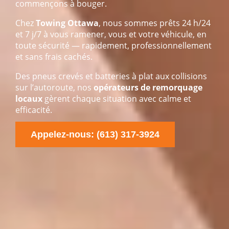
commençons à bouger.
Chez
Towing Ottawa
, nous sommes prêts 24 h/24
et 7 j/7 à vous ramener, vous et votre véhicule, en
toute sécurité — rapidement, professionnellement
et sans frais cachés.
Des pneus crevés et batteries à plat aux collisions
sur l’autoroute, nos
opérateurs de remorquage
locaux
gèrent chaque situation avec calme et
efficacité.
Appelez-nous: (613) 317-3924